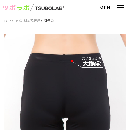
MENU
TOP
足の太陽膀胱経
>
関元兪
症状からツボを見つける
頭痛
肩こり
腰痛
眼精疲労
むくみ
吐き気
下痢
便秘
耳鳴り
めまい
冷え症
動悸
イライラ
不眠
不安
月経痛
胃痛
胃腸
部位からツボを見つける
手・腕のツボ
足のツボ
頭・首のツボ
お腹・胸のツボ
背中のツボ