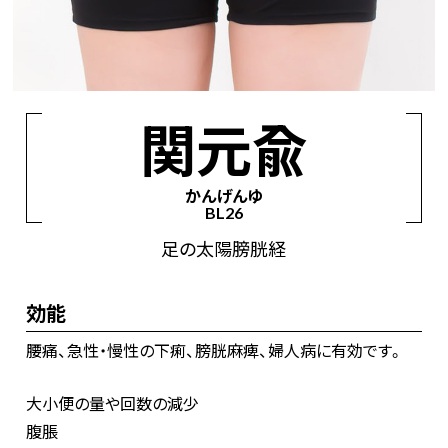
経絡からツボを見つける
手の太陰肺経
手の陽明大腸経
足の陽明胃経
関元兪
足の太陰脾経
手の少陰心経
手の太陽小腸経
かんげんゆ
足の太陽膀胱経
足の少陰腎経
手の厥陰心包経
BL26
手の少陽三焦経
足の少陽胆経
足の厥陰肝経
足の太陽膀胱経
督脈
任脈
効能
腰痛、急性・慢性の下痢、膀胱麻痺、婦人病に有効です。
大小便の量や回数の減少
腹脹