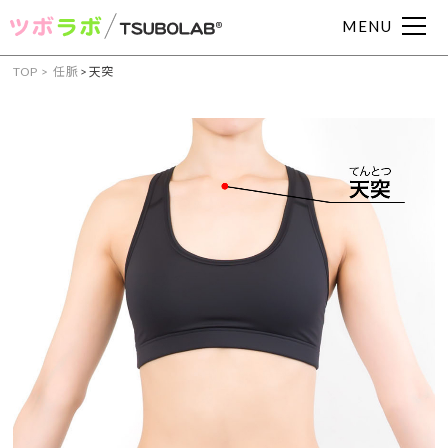
MENU
TOP
任脈
>
天突
症状からツボを見つける
頭痛
肩こり
腰痛
眼精疲労
むくみ
吐き気
下痢
便秘
耳鳴り
めまい
冷え症
動悸
イライラ
不眠
不安
月経痛
胃痛
胃腸
部位からツボを見つける
手・腕のツボ
足のツボ
頭・首のツボ
お腹・胸のツボ
背中のツボ