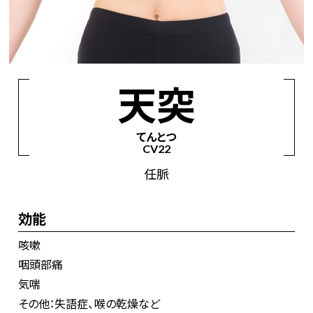
経絡からツボを見つける
手の太陰肺経
手の陽明大腸経
足の陽明胃経
天突
足の太陰脾経
手の少陰心経
手の太陽小腸経
てんとつ
足の太陽膀胱経
足の少陰腎経
手の厥陰心包経
CV22
手の少陽三焦経
足の少陽胆経
足の厥陰肝経
任脈
督脈
任脈
効能
咳嗽
咽頭部痛
気喘
その他：失語症、喉の乾燥など