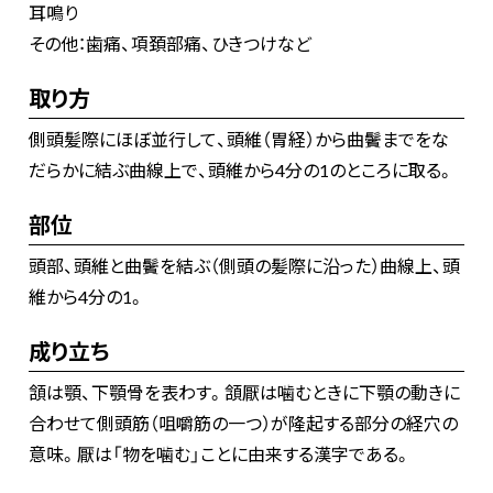
耳鳴り
その他：歯痛、項頚部痛、ひきつけなど
取り方
側頭髪際にほぼ並行して、頭維（胃経）から曲鬢までをな
だらかに結ぶ曲線上で、頭維から4分の1のところに取る。
部位
頭部、頭維と曲鬢を結ぶ（側頭の髪際に沿った）曲線上、頭
維から4分の1。
成り立ち
頷は顎、下顎骨を表わす。頷厭は噛むときに下顎の動きに
合わせて側頭筋（咀嚼筋の一つ）が隆起する部分の経穴の
意味。厭は「物を噛む」ことに由来する漢字である。