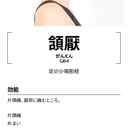
経絡からツボを見つける
手の太陰肺経
手の陽明大腸経
足の陽明胃経
頷厭
足の太陰脾経
手の少陰心経
手の太陽小腸経
がんえん
足の太陽膀胱経
足の少陰腎経
手の厥陰心包経
GB4
手の少陽三焦経
足の少陽胆経
足の厥陰肝経
足の少陽胆経
督脈
任脈
効能
片頭痛、風邪に痛むところ。
片頭痛
めまい