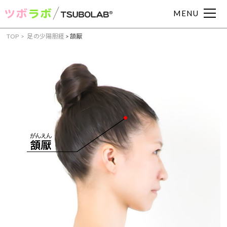
MENU
TOP
足の少陽胆経
>
頷厭
症状からツボを見つける
頭痛
肩こり
腰痛
眼精疲労
むくみ
吐き気
下痢
便秘
耳鳴り
めまい
冷え症
動悸
イライラ
不眠
不安
月経痛
胃痛
胃腸
部位からツボを見つける
手・腕のツボ
足のツボ
頭・首のツボ
お腹・胸のツボ
背中のツボ