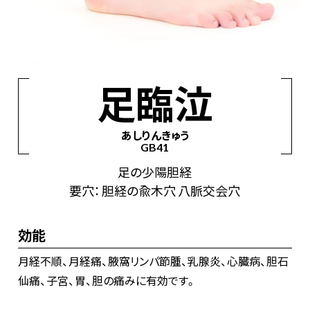
経絡からツボを見つける
手の太陰肺経
手の陽明大腸経
足の陽明胃経
足臨泣
足の太陰脾経
手の少陰心経
手の太陽小腸経
あしりんきゅう
足の太陽膀胱経
足の少陰腎経
手の厥陰心包経
GB41
手の少陽三焦経
足の少陽胆経
足の厥陰肝経
足の少陽胆経
督脈
任脈
要穴： 胆経の兪木穴 八脈交会穴
効能
月経不順、月経痛、腋窩リンパ節腫、乳腺炎、心臓病、胆石
仙痛、子宮、胃、胆の痛みに有効です。