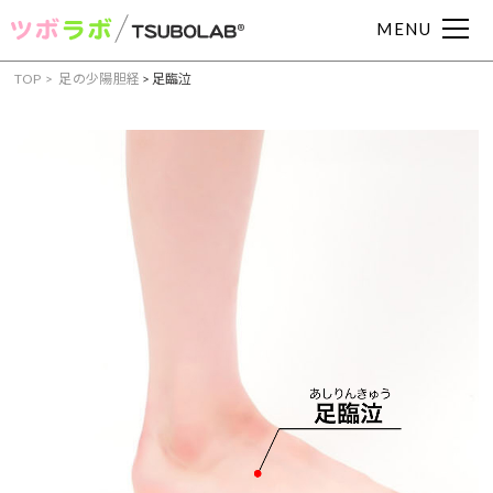
MENU
TOP
足の少陽胆経
>
足臨泣
症状からツボを見つける
頭痛
肩こり
腰痛
眼精疲労
むくみ
吐き気
下痢
便秘
耳鳴り
めまい
冷え症
動悸
イライラ
不眠
不安
月経痛
胃痛
胃腸
部位からツボを見つける
手・腕のツボ
足のツボ
頭・首のツボ
お腹・胸のツボ
背中のツボ