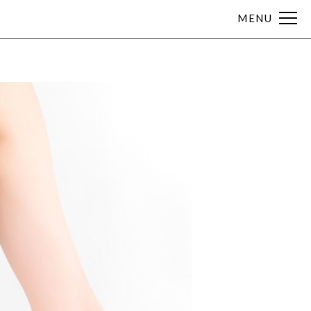
MENU
ラ
不眠
不安
月経痛
胃痛
胃腸