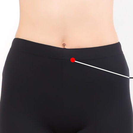
足の太陰脾経
手の少陰心経
手の太陽小腸経
足の
督脈
任脈