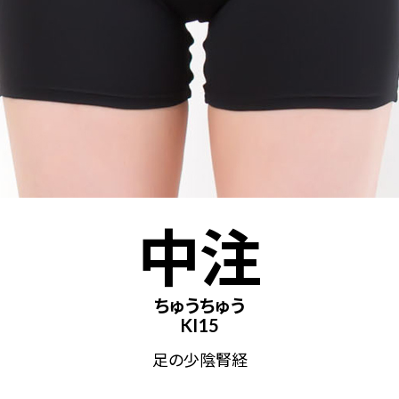
中注
ちゅうちゅう
KI15
足の少陰腎経