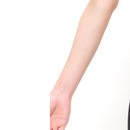
手の太陰肺経
手の陽明大腸経
足の陽明胃経
手の少陽三焦経
足の少陽胆経
足の厥陰肝経