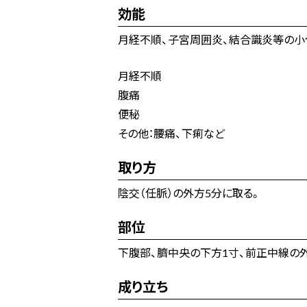
効能
月経不順、子宮周囲炎、結合識炎等の小
月経不順
腹痛
便秘
その他：腰痛、下痢など
取り方
陰交（任脈）の外方5分に取る。
部位
下腹部、臍中央の下方1寸、前正中線の外
成り立ち