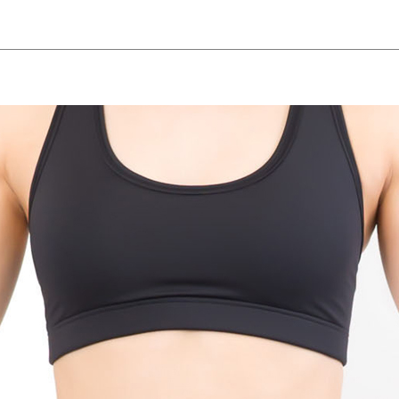
下痢
便秘
耳鳴り
めまい
冷え症
動悸
イライ
のツボ
背中のツボ