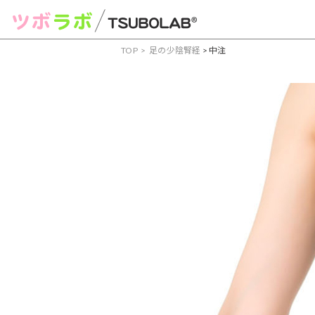
TOP
足の少陰腎経
>
中注
症状からツボを見つける
頭痛
肩こり
腰痛
眼精疲労
むくみ
吐き気
部位からツボを見つける
手・腕のツボ
足のツボ
頭・首のツボ
お腹・胸
経絡からツボを見つける