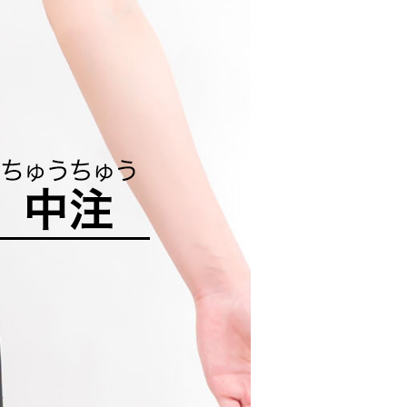
太陽膀胱経
足の少陰腎経
手の厥陰心包経