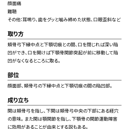
顔面痛
難聴
その他：耳鳴り、歯をグッと噛み締めた状態、口眼歪斜など
取り方
頬骨弓下縁中点と下顎切痕との間、口を閉じれば深い陥
凹ができ、口を開けば下顎骨関節突起が前に移動して陥
凹がなくなるところに取る。
部位
顔面部、頬骨弓の下縁中点と下顎切痕の間の陥凹部。
成り立ち
関は頬骨弓を指し、下関は頬骨弓中央の下部にある経穴
の意味。また関は顎関節を指し、下顎骨の関節運動障害
に効用があることが由来とする説もある。