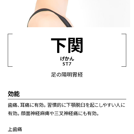
経絡からツボを見つける
手の太陰肺経
手の陽明大腸経
足の陽明胃経
下関
足の太陰脾経
手の少陰心経
手の太陽小腸経
げかん
足の太陽膀胱経
足の少陰腎経
手の厥陰心包経
ST7
手の少陽三焦経
足の少陽胆経
足の厥陰肝経
足の陽明胃経
督脈
任脈
効能
歯痛、耳痛に有効。習慣的に下顎脱臼を起こしやすい人に
有効。顔面神経麻痺や三叉神経痛にも有効。
上歯痛