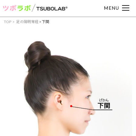
MENU
TOP
足の陽明胃経
>
下関
症状からツボを見つける
頭痛
肩こり
腰痛
眼精疲労
むくみ
吐き気
下痢
便秘
耳鳴り
めまい
冷え症
動悸
イライラ
不眠
不安
月経痛
胃痛
胃腸
部位からツボを見つける
手・腕のツボ
足のツボ
頭・首のツボ
お腹・胸のツボ
背中のツボ