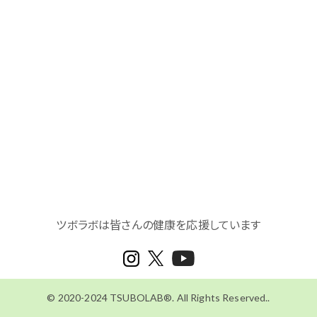
経絡からツボを見つける
手の太陰肺経
手の陽明大腸経
足の陽明胃経
足の太陰脾経
手の少陰心経
手の太陽小腸経
足の太陽膀胱経
足の少陰腎経
手の厥陰心包経
手の少陽三焦経
足の少陽胆経
足の厥陰肝経
督脈
任脈
ツボラボは皆さんの健康を応援しています
© 2020-2024 TSUBOLAB®. All Rights Reserved..