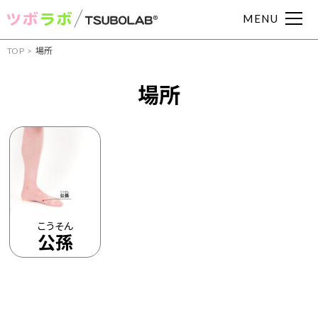
MENU
TOP
場所
症状からツボを見つける
場所
頭痛
肩こり
腰痛
眼精疲労
むくみ
吐き気
下痢
便秘
耳鳴り
めまい
冷え症
動悸
イライラ
不眠
不安
月経痛
胃痛
胃腸
こうそん
部位からツボを見つける
公孫
手・腕のツボ
足のツボ
頭・首のツボ
お腹・胸のツボ
背中のツボ