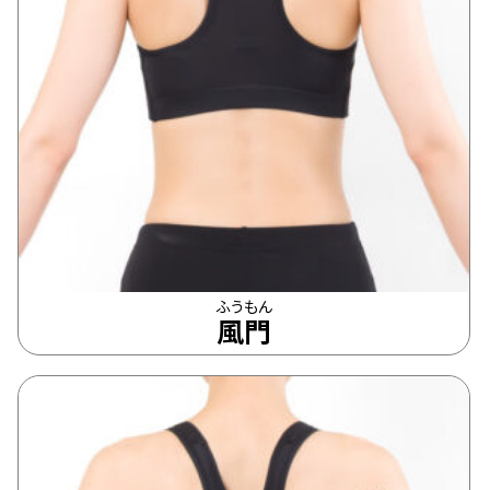
ふうもん
風門