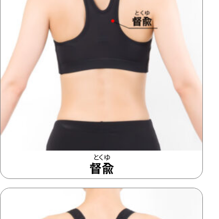
とくゆ
督兪