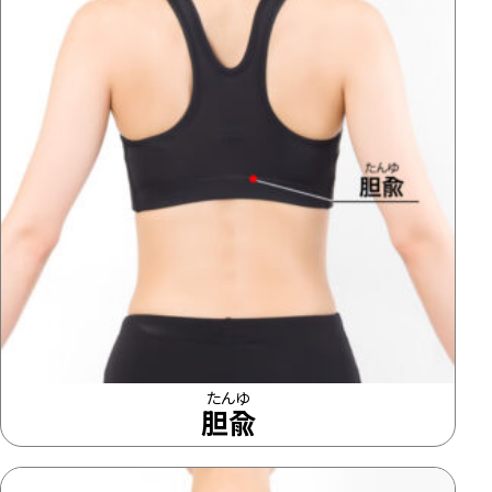
たんゆ
胆兪