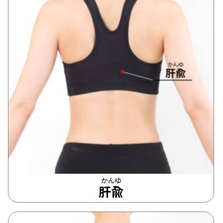
かんゆ
肝兪