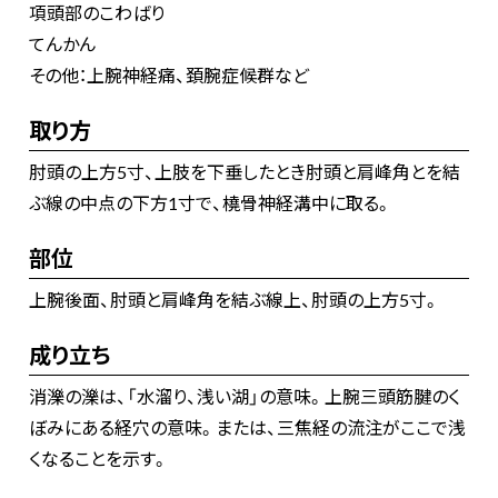
項頭部のこわばり
てんかん
その他：上腕神経痛、頚腕症候群など
取り方
肘頭の上方5寸、上肢を下垂したとき肘頭と肩峰角とを結
ぶ線の中点の下方1寸で、橈骨神経溝中に取る。
部位
上腕後面、肘頭と肩峰角を結ぶ線上、肘頭の上方5寸。
成り立ち
消濼の濼は、「水溜り、浅い湖」の意味。上腕三頭筋腱のく
ぼみにある経穴の意味。または、三焦経の流注がここで浅
くなることを示す。