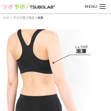
MENU
TOP
手の少陽三焦経
>
消濼
症状からツボを見つける
頭痛
肩こり
腰痛
眼精疲労
むくみ
吐き気
下痢
便秘
耳鳴り
めまい
冷え症
動悸
イライラ
不眠
不安
月経痛
胃痛
胃腸
部位からツボを見つける
手・腕のツボ
足のツボ
頭・首のツボ
お腹・胸のツボ
背中のツボ