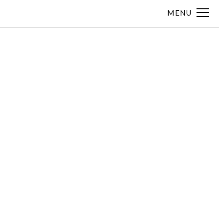
MENU
ラ
不眠
不安
月経痛
胃痛
胃腸