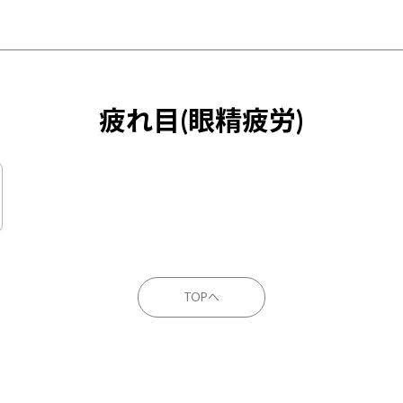
疲れ目(眼精疲労)
下痢
便秘
耳鳴り
めまい
冷え症
動悸
イライ
のツボ
背中のツボ
TOPへ