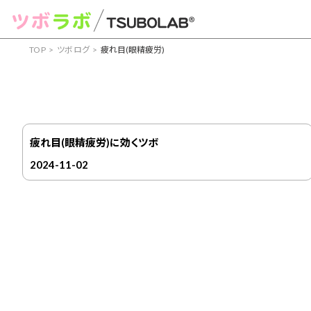
TOP
ツボログ
疲れ目(眼精疲労)
症状からツボを見つける
頭痛
肩こり
腰痛
眼精疲労
むくみ
吐き気
疲れ目(眼精疲労)に効くツボ
2024-11-02
部位からツボを見つける
手・腕のツボ
足のツボ
頭・首のツボ
お腹・胸
経絡からツボを見つける